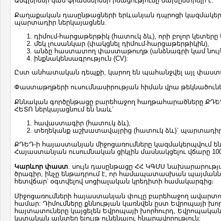
Անգլերենի կամ ֆրանսերենի իմացությունը նախընտրելի է:
Քաղաքական դասընթացների երևանյան դպրոցի կազմակերպե
պարտադիր ներկայացնեն.
դիմում-հարցաթերթիկ (հատուկ ձև), որի բոլոր կետե
մեկ լուսանկար (փակցնել դիմում-հարցաթերթիկին),
անձը հաստատող փաստաթուղթ (անձնագրի կամ նու
ինքնակենսագրություն (CV):
Ըստ անհատական դեպքի, կարող են պահանջվել այլ փաստ
Փաստաթղթերի ուսումնասիրության հիման վրա թեկնածուներ
Քննական գործընթացը բարեհաջող հաղթահարածները ՔԴԵ
ՀԵՏՈ ներկայացնում են նաև՝
հավաստագիր (հատուկ ձև),
տեղեկանք աշխատավայրից (հատուկ ձև)` պարտադիր
ՔԴԵԴ-ի հայաստանյան միջոցառումները կազմակերպվում են 
Հայաստանյան ուսումնական ցիկլին մասնակցելու վճարը 100,
Կարևոր փաստ
. սույն դասընթացը ՀՀ ԿԳՄՍ նախարարության
ծրագիր, ինչը ենթադրում է, որ համապատասխան պայմանն
հետվճար՝ օգտվելով սոցիալական կրեդիտի համակարգից։
Միջոցառումների հայաստանյան փուլը բարեհաջող ավարտող
համար: Դիմումները քննության կառնվեն ըստ Եվրոպայի խ
հայտատուները կայցելեն Եվրոպայի խորհուրդ, Եվրոպակա
կստանան այնտեղ ելույթ ունենալու հնարավորություն: