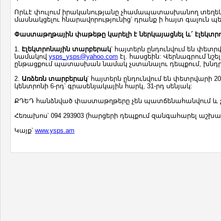
Որևէ փուլում իրականությանը չհամապատասխանող տեղեկ
մասնակցելու հնարավորությունից՝ դրանք ի հայտ գալուն պե
Փաստաթղթային փաթեթը կարելի է ներկայացնել և´ էլեկտրո
1.
Էլեկտրոնային
տարբերակ
՝ հայտերն ընդունվում են փետ
նամակով
ysps_ysps@yahoo.com
էլ. հասցեին: Վերնագրում նշ
ընթացքում պատասխան նամակ չստանալու դեպքում, խնդրո
2.
Ա
ռձեռն
տարբերակ
՝ հայտերն ընդունվում են փետրվարի 20-ի
կենտրոնի 6-րդ՝ գրասենյակային հարկ, 31-րդ սենյակ:
ՔԴԵԴ հանձնված փաստաթղթերը չեն պատճենահանվում և չ
Հեռախոս՝ 094 293903 (հարցերի դեպքում զանգահարել աշխատա
Կայք՝
www.ysps.am