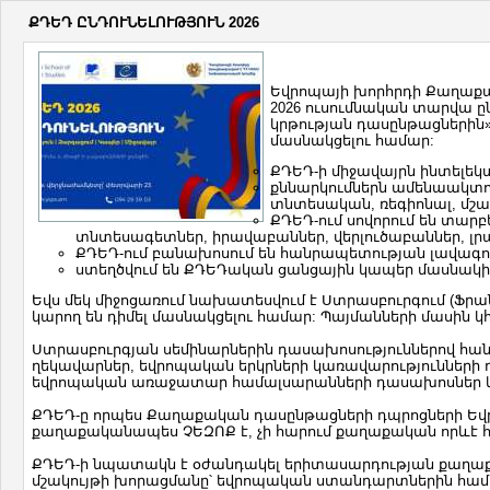
ՔԴԵԴ ԸՆԴՈՒՆԵԼՈՒԹՅՈՒՆ 2026
Եվրոպայի խորհրդի Քաղաքակ
2026 ուսումնական տարվա 
կրթության դասընթացներին» 
մասնակցելու համար:
ՔԴԵԴ-ի միջավայրն ինտելե
քննարկումներն ամենաակտ
տնտեսական, ռեգիոնալ, մշակ
ՔԴԵԴ-ում սովորում են տար
տնտեսագետներ, իրավաբաններ, վերլուծաբաններ, լրա
ՔԴԵԴ-ում բանախոսում են հանրապետության լավագու
ստեղծվում են ՔԴԵԴական ցանցային կապեր մասնակի
Եվս մեկ միջոցառում նախատեսվում է Ստրասբուրգում (Ֆր
կարող են դիմել մասնակցելու համար: Պայմանների մասին կ
Ստրասբուրգյան սեմինարներին դասախոսություններով հանդ
ղեկավարներ, եվրոպական երկրների կառավարությունների 
եվրոպական առաջատար համալսարանների դասախոսներ և 
ՔԴԵԴ-ը որպես Քաղաքական դասընթացների դպրոցների Եվրո
քաղաքականապես ՉԵԶՈՔ է, չի հարում քաղաքական որևէ հ
ՔԴԵԴ-ի նպատակն է օժանդակել երիտասարդության քաղաք
մշակույթի խորացմանը՝ եվրոպական ստանդարտներին 