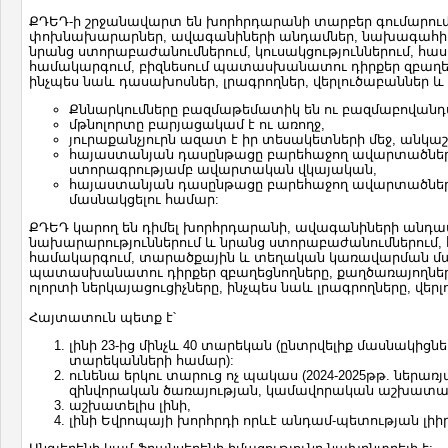
ՔԴԵԴ-ի շրջանավարտ են խորհրդարանի տարբեր գումարու
փոխնախարարներ, ավագանիների անդամներ, նախագահի, 
նրանց ստորաբաժանումներում, կուսակցություններում, 
համակարգում, բիզնեսում պատասխանատու դիրքեր զբաղեց
ինչպես նաև դասախոսներ, լրագրողներ, վերլուծաբաններ և
Քննարկումները բազմաթեմատիկ են ու բազմաբովան
մթնոլորտը բարյացակամ է ու առողջ,
յուրաքանչյուրն ազատ է իր տեսակետների մեջ, անկա
հայաստանյան դասընթացը բարեհաջող ավարտածների
ստորագրությամբ ավարտական վկայական,
հայաստանյան դասընթացը բարեհաջող ավարտածները 
մասնակցելու համար:
ՔԴԵԴ կարող են դիմել խորհրդարանի, ավագանիների անդ
նախարարություններում և նրանց ստորաբաժանումներում
համակարգում, տարածքային և տեղական կառավարման մարմի
պատասխանատու դիրքեր զբաղեցնողները, քաղծառայողները
ոլորտի ներկայացուցիչները, ինչպես նաև լրագրողները, վեր
Հայտատուն պետք է՝
լինի 23-ից մինչև 40 տարեկան (ընտրվելիք մասնակիցնե
տարեկանների համար):
ունենա երկու տարուց ոչ պակաս (2024-2025թթ. ներ
զինվորական ծառայության, կամավորական աշխատա
աշխատելիս լինի,
լինի Եվրոպայի խորհրդի որևէ անդամ-պետության լի